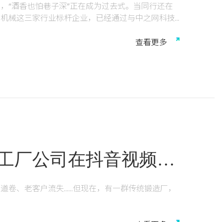
，“酒香也怕巷子深”正在成为过去式。当同行还在
达机械这三家行业标杆企业，已经通过与中之网科技
合打法，在数字化浪潮中抢先上岸，取得了令人惊艳
查
看
更
多
工厂公司在抖音视频号
500+精准客资！
道卷、老客户流失……但现在，有一群传统锻造厂，
地发生在阳光铸造、腾雅锻造、捷宏锻造、伟润锻