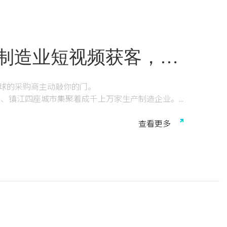
｜制造业短视频获客，必
球的采购商主动敲你的门。
州、镇江四座城市集聚着成千上万家生产制造企业。
简称“中之网科技”）见证了这些企业从线下展会、黄
微信视频号、TikTok、Facebook为核心的短视
查
看
更
多
区，辐射无锡、镇江、泰州，不仅构建了60余人的
过1000家生产制造类企业。多年来，我们是天合光
广大特材及五粮液等知名品牌的数字广告合作伙伴。
，大企业同样需要极致的品牌声量和品效合一的闭