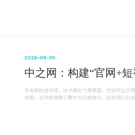
造、常州通合等多家铸造锻件厂的车间里。
过去，他们靠业务员两条腿跑市场、在百度竞价里
幕后推手——中之网科技。短短一年时间，中之网科
视频号两大平台累计斩获了500+条高意向精准客
从“门可罗雀”到“询盘不断”，他们只做对了一件事
很多人觉得，法兰、轴类、大型锻件这些B2B重工
的锻件？”这是老板们最大的顾虑。
但中之网科技的实战数据颠覆了这一认知。采购经理
2026-05-30
抖音和视频号！ 关键在于，你用什么样的内容抓住
中之网：构建“官网+短
销矩阵，抢占电机行业
在电机制造领域，技术硬实力是根基，但如何让优
命题。当传统搜索引擎优化日趋激烈，短视频红利进入精
起为用户获取信息、咨询决策的新入口。中之网率先
音&视频号双平台运营+AI大模型关键词排名优化”
机、泰州环球特种电机、裕成电机、镇江乐丰电机
业口碑。