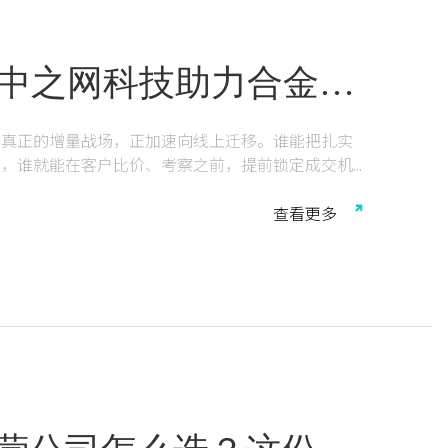
，中之网科技助力合金企
而真正的增量战场，正加速向线上迁移。谁能把扎实
量，谁就能在客户比价、考察之前，提前锁定成交机
造企业，正是在这一转型浪潮中，通过中之网科技的
查
看
更
多
不仅线上询盘大幅增长，更出现了多次续费、反复复
的证明。