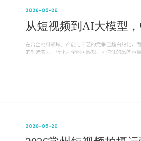
2026-05-29
从短视频到AI大模型
业打赢全域获客战 ——丹阳海威、江苏兄弟合
在合金材料领域，产能与工艺的竞争已趋白热化，
金的数字化增长实录
的制造实力，转化为全网可感知、可信任的品牌声
会。
丹阳海威合金与江苏兄弟合金，两家典型的工业制
全链路数字化服务，跑出了令人瞩目的增长曲线。
购的深度合作——客户的持续买单，是对效果最硬核
2026-05-29