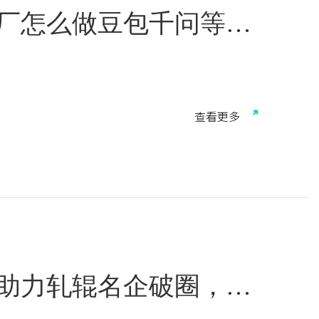
工厂怎么做豆包千问等AI
年GEO实战指
移。当潜在客户在豆包、通义千问、DeepSeek、
厂家推荐""无锡减速机品牌哪家好""镇江新材料供应商
查
看
更
多
。如果你的工厂没有被AI纳入推荐列表，就等于在采
%，生成式引擎流量快速增长。对于常州、无锡、镇
可选项"变为"必选项"——它不是在取代传统SEO，
成本、高信任的被动获客通道。
助力轧辊名企破圈，宣
合拳有多强？