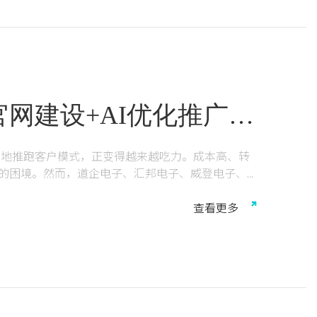
网建设+AI优化推广，
州汇邦电子等多家电子
、地推跑客户模式，正变得越来越吃力。成本高、转
”的困境。然而，道企电子、汇邦电子、威登电子、
然不同的增长路径——他们选择与中之网科技合
设、AI关键词优化推广”的组合打法，线上精准询盘
查
看
更
多