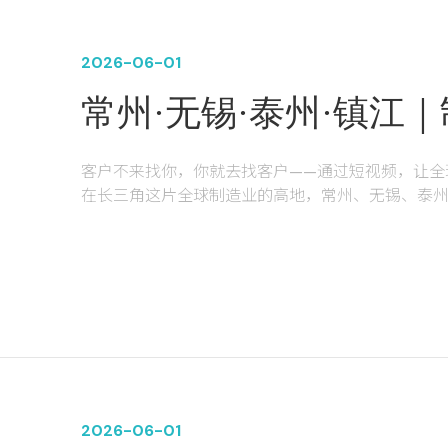
2026-06-01
常州·无锡·泰州·镇江
须找“懂行”的服务商
客户不来找你，你就去找客户——通过短视频，让全
在长三角这片全球制造业的高地，常州、无锡、泰
在过去的20年里，中之网科技江苏有限公司（以下
页、B2B平台找订单的“传统时代”，大步迈入了以抖音、
频数字化获客时代。
从2006年初创至今，中之网科技总部立足常州新北
专业技术团队，更在20年的时间里累计服务了周边超
能、中天钢铁、东方润安、大全集团、威腾电气、
我们深知，在这个时代，中小企业缺曝光、缺订单
环。
2026-06-01