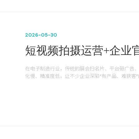
2026-05-30
短视频拍摄运营+企业官
助力无锡道企电子、常
在电子制造行业，传统的展会扫名片、平台砸广告
企业实现获客翻倍
化慢、精准度低，让不少企业深陷“有产品、难获客
恒祥电子、盛唐电子这五家电子企业，却走出一条截
作，通过“抖音+视频号短视频拍摄运营、网站设计建
不断涌入，获客效果远超预期。