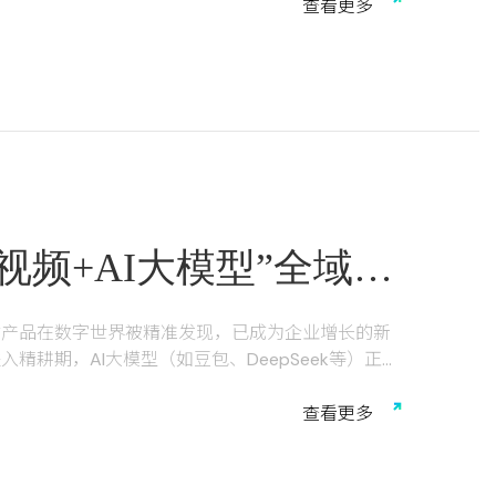
查
看
更
多
烧钱、在展会上碰运气。而现在，他们有一个共同的
技就帮助这些看似“笨重”的传统制造企业，在抖音和
户线索，让重型锻造生意在短视频时代轻快起飞。
业产品，天生不适合短视频。“谁会在抖音上买几十吨
、项目经理、贸易商——这些关键决策人，都在刷
他们。
视频+AI大模型”全域营
智能搜索新蓝海
质产品在数字世界被精准发现，已成为企业增长的新
耕期，AI大模型（如豆包、DeepSeek等）正崛
洞察这一趋势，为电机企业打造“品牌官网建设+抖
三位一体的数字营销引擎，先后服务创伟电机、杜肯电
查
看
更
多
、无锡南洋电机等多家企业，以可量化的效果赢得行