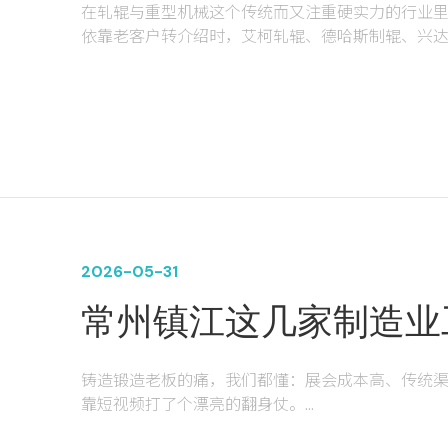
在轧辊与重型机械这个传统而又注重硬实力的行业里
依靠老客户转介绍时，艾柯轧辊、德哈斯制辊、兴
的深度合作，凭借一套“宣传片+官网+短视频”的组
的推广效果。
2026-05-31
常州镇江这几家制造业
通过短视频拍摄运营年揽
铸造锻造老板的痛，我们都懂：展会成本高、传统渠
靠短视频打了个漂亮的翻身仗。
“手机一响，黄金万两。”这句玩笑话，如今正真实