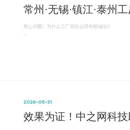
常州·无锡·镇江·泰州
关键词优化推广？2026
核心问题：为什么工厂现在必须布局GEO？
2026年，制造业采购决策人的行为已经发生根本性转
Kimi、腾讯元宝等AI平台上提问"常州精密零件加工
排名"时，AI会直接给出3-5家推荐企业并附带理由
购决策链中"不存在"。
据行业研究，到2026年传统搜索流量将下滑约25
江、泰州的工厂而言，GEO（生成式引擎优化）已从"
而是在AI搜索崛起的新战场上，为企业打开一条低
2026-05-31
效果为证！中之网科技
传片+官网+短视频组