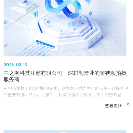
2026-03-13
中之网科技江苏有限公司：深耕制造业的短视频拍摄
服务商
在制造业数字化转型的浪潮中，短视频已成为生产制造企业连接客户
的重要渠道。然而，大量工厂面临“不懂平台规则、工业内容难呈
现、投流效果不确定、转化跟不上”的普遍痛点。中之网科技江苏有
查
看
更
多
限公司（以下简称“中之网科技”）深耕长三角制造业集群，凭借专业
的团队配置、自主研发的技术系统、深厚的行业认知，成为常州、无
锡、镇江、泰州等地众多制造企业短视频拍摄的服务伙伴。