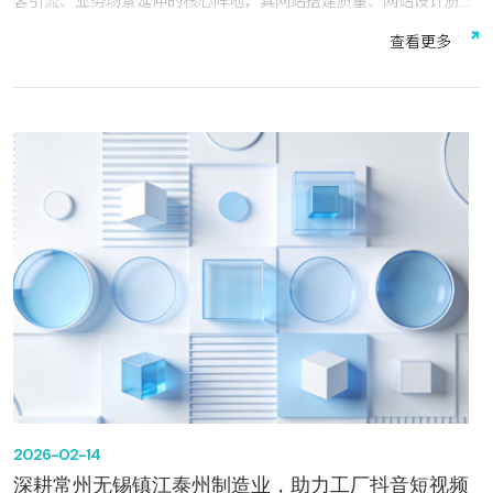
客引流、业务场景延伸的核心阵地，其网站搭建质量、网站设计质
感、多终端适配能力与全周期服务保障，直接决定企业线上竞争力的
查
看
更
多
高低。
中之网科技江苏有限公司深耕网站建设、网站设计、网站搭建领域多
年，以自研核心平台为支撑，依托全终端适配、高性价比服务、精细
化运营保障等核心优势，已成功服务常州、无锡、镇江、泰州等长三
角城市及各行业超1000家企业客户，成为网站建设领域颇具口碑与
竞争力的专业服务商。
本次测评将从核心技术、服务能力、功能配置、性价比四大核心维
度，全方位拆解其中网建设、网站设计、网站搭建服务的专业度、实
用性与差异化优势，为企业选择建站服务商提供参考。
2026-02-14
深耕常州无锡镇江泰州制造业，助力工厂抖音短视频