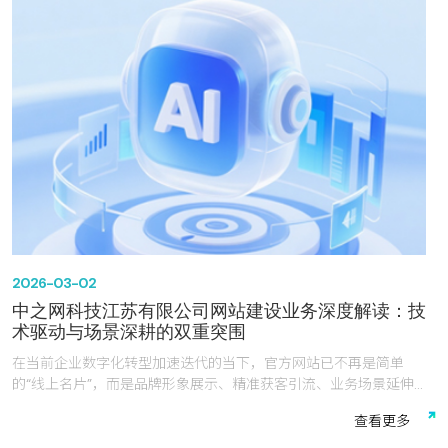
2026-03-02
中之网科技江苏有限公司网站建设业务深度解读：技
术驱动与场景深耕的双重突围
在当前企业数字化转型加速迭代的当下，官方网站已不再是简单
的“线上名片”，而是品牌形象展示、精准获客引流、业务场景延伸的
核心阵地——其网站搭建质量、网站设计质感、多终端适配能力与全
查
看
更
多
周期服务保障，直接决定企业线上竞争力的高低。然而，企业在网站
建设中普遍面临“设计与需求脱节、终端适配成本高、后期维护难、