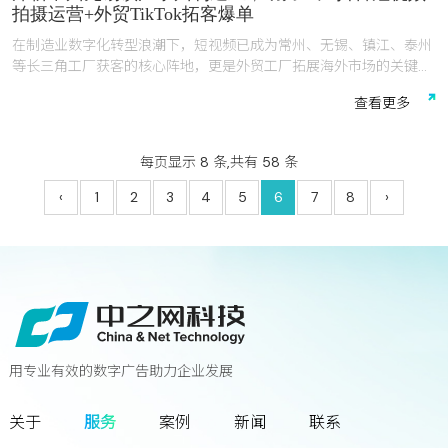
拍摄运营+外贸TikTok拓客爆单
在制造业数字化转型浪潮下，短视频已成为常州、无锡、镇江、泰州
等长三角工厂获客的核心阵地，更是外贸工厂拓展海外市场的关键抓
手。但多数本地工厂普遍面临“不懂平台规则、工业视频不会拍、投
查
看
更
多
流没效果、转化跟不上”的痛点，尤其在海外外贸短视频、TikTok运营
上，缺乏专业团队和本土适配经验，难以突破获客瓶颈。中之网科技
江苏有限公司（以下简称“中之网科技”）深耕常州、无锡、镇江、泰
每页显示 8 条,共有 58 条
州核心制造业集群，专注本地生产制造企业短视频拍摄、全链路代运
营，重点布局国内抖音，视频号，海外外贸短视频TikTok、
‹
1
2
3
4
5
6
7
8
›
Facebook等国内外短视频运营，凭借行业深耕、权威认证、自研系
统、实战成果四大核心优势，精准适配常州无锡镇江泰州工厂属性，
成为本地制造企业（含外贸工厂）短视频营销的优选服务商。本文从
本地适配服务、短视频拍摄、海外外贸运营、技术实力、服务成果五
大维度，对中之网科技进行专业测评，揭秘其如何让常州无锡镇江泰
州工厂短视频从“没人看”到“询盘爆单”，助力国内外工厂打通获客通
道。
用专业有效的数字广告助力企业发展
联系我们
关于
服务
案例
新闻
联系
您离下一个增长奇迹