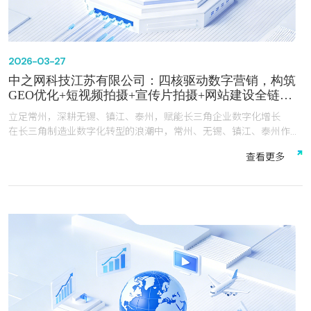
2026-03-27
中之网科技江苏有限公司：四核驱动数字营销，构筑
GEO优化+短视频拍摄+宣传片拍摄+网站建设全链路
服务生态
立足常州，深耕无锡、镇江、泰州，赋能长三角企业数字化增长
在长三角制造业数字化转型的浪潮中，常州、无锡、镇江、泰州作为
中国重要的工业集群城市，汇聚了装备制造、电子信息、医药器械、
查
看
更
多
新材料等数十万家企业。面对AI技术重塑营销格局、短视频成为获客
主渠道、官网从“企业名片”升级为“转化引擎”的深刻变革，企业亟需
一家既懂技术又懂产业的数字化伙伴。
中之网科技江苏有限公司（以下简称“中之网科技”）总部位于常州，
深耕互联网行业20年，以60余人的专业技术团队，整合抖音、腾
讯、百度、Google、Facebook五大生态资源，构建了GEO优化、短
视频拍摄、宣传片拍摄、网站建设四大核心业务协同发展的全链路服
务体系。公司立足常州，深度覆盖无锡、镇江、泰州，累计服务超
1000家企业，成为长三角企业数字化增长的核心合作伙伴。