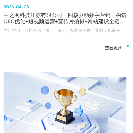
2026-04-03
中之网科技江苏有限公司：四核驱动数字营销，构筑
GEO优化+短视频运营+宣传片拍摄+网站建设全链路
服务生态
立足常州，深耕无锡、镇江、泰州，赋能长三角企业数字化增长
在长三角制造业数字化转型的浪潮中，常州、无锡、镇江、泰州作为
查
看
更
多
中国重要的工业集群城市，汇聚了装备制造、电子信息、医药器械、
新材料等数十万家企业。面对AI技术重塑营销格局、短视频成为获客
主渠道、官网从“企业名片”升级为“转化引擎”的深刻变革，企业亟需
一家既懂技术又懂产业的数字化伙伴。
中之网科技江苏有限公司（以下简称“中之网科技”）总部位于常州，
深耕互联网行业20年，以60余人的专业技术团队，整合抖音、腾
讯、百度、Google、Facebook五大生态资源，构建了GEO优化、短
视频运营、宣传片拍摄、网站建设四大核心业务协同发展的全链路服
务体系。公司立足常州，深度覆盖无锡、镇江、泰州，累计服务超
1000家企业，成为长三角企业数字化增长的核心合作伙伴。