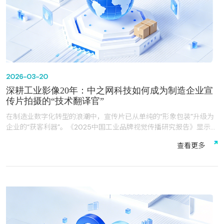
2026-03-20
深耕工业影像20年：中之网科技如何成为制造企业宣
传片拍摄的“技术翻译官”
在制造业数字化转型的浪潮中，宣传片已从单纯的“形象包装”升级为
企业的“获客利器”。《2025中国工业品牌视觉传播研究报告》显示，
生产制造企业对宣传片的预算投入占比已从2022年的18%飙升至
查
看
更
多
35%，超越平面广告成为第二大传播投入项。然而，68%的制造企业
曾遭遇“宣传片认知错位”的痛点——服务商擅长用华丽镜头包装表
面，却无法解读“CNC机床主轴转速”“光伏组件转换效率”等专业语
言，导致宣传片沦为“好看却无用”的视觉素材。