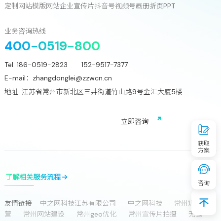
只差一次对话!
定制网站
模版网站
企业宣传片
抖音号
视频号
画册
折页
PPT
立
即
咨
询
业务咨询热线
400-0519-800
Tel:
186-0519-2823 152-9517-7377
E-mail：
zhangdonglei@zzwcn.cn
地址: 江苏省常州市新北区三井街道竹山路9号金汇大厦5楼
免费获取行业增长诊断方案
立
即
咨
询
获取
方案
了解相关服务流程
咨询
友情链接
中之网科技江苏有限公司
中之网科技
常州短视频运
今天想了解什么？
营
常州网站建设
常州geo优化
常州宣传片拍摄
无锡