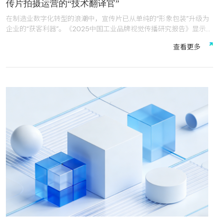
传片拍摄运营的“技术翻译官”
在制造业数字化转型的浪潮中，宣传片已从单纯的“形象包装”升级为
企业的“获客利器”。《2025中国工业品牌视觉传播研究报告》显示，
生产制造企业对宣传片的预算投入占比已从2022年的18%飙升至
查
看
更
多
35%，超越平面广告成为第二大传播投入项。然而，68%的制造企业
曾遭遇“宣传片认知错位”的痛点——服务商擅长用华丽镜头包装表
面，却无法解读“CNC机床主轴转速”“光伏组件转换效率”等专业语
言，导致宣传片沦为“好看却无用”的视觉素材。
在常州及长三角工业集群中，中之网科技江苏有限公司（以下简
称“中之网科技”）凭借20年深耕积累，以“懂制造、懂技术、懂传
播”的核心竞争力，成为300+中大型制造企业的优选合作伙伴。本文
将从产业认知、技术实力、本地服务、传播赋能四大维度，深度解析
中之网科技在宣传片拍摄制作领域的专业之道。