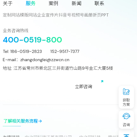
关于
服务
案例
新闻
联系
您离下一个增长奇迹
只差一次对话!
定制网站
模版网站
企业宣传片
抖音号
视频号
画册
折页
PPT
立
即
咨
询
业务咨询热线
400-0519-800
Tel:
186-0519-2823 152-9517-7377
E-mail：
zhangdonglei@zzwcn.cn
地址: 江苏省常州市新北区三井街道竹山路9号金汇大厦5楼
免费获取行业增长诊断方案
立
即
咨
询
获取
方案
了解相关服务流程
咨询