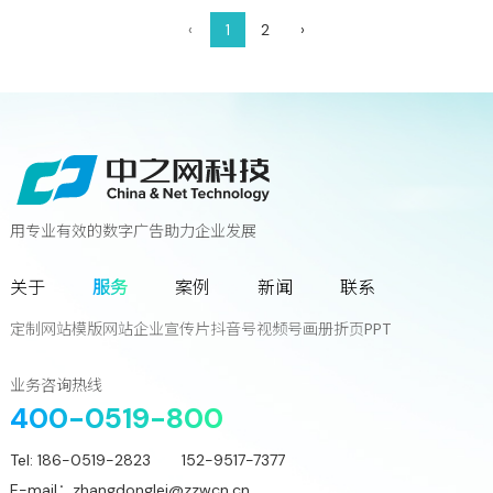
‹
1
2
›
用专业有效的数字广告助力企业发展
联系我们
关于
服务
案例
新闻
联系
您离下一个增长奇迹
只差一次对话!
定制网站
模版网站
企业宣传片
抖音号
视频号
画册
折页
PPT
立
即
咨
询
业务咨询热线
400-0519-800
Tel:
186-0519-2823 152-9517-7377
E-mail：
zhangdonglei@zzwcn.cn