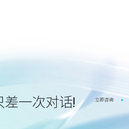
只差一次对话!
立
即
咨
询