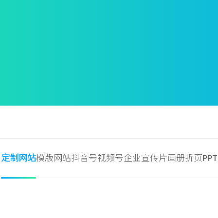
定制网站
模版网站
抖音号
视频号
企业宣传片
画册
折页
PPT
常
州
邦
美
复
合
材
料
科
技
有
限
公
司
常
无
州
锡
邦
奇
美
衡
复
智
合
控
材
科
料
技
科
有
技
限
有
公
限
司
公
司