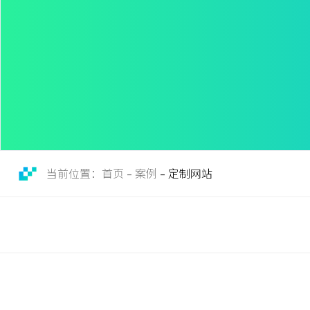
当前位置：首页 - 案例
定制网站
-
邦
鲜
（
上
海
）
包
装
新
技
术
有
限
公
司
邦
江
鲜
苏
（
均
上
隆
海
机
）
械
包
有
装
限
新
公
技
司
术
有
限
公
司