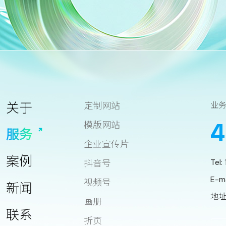
关于
定制网站
业
4
模版网站
服务
企业宣传片
案例
Tel:
抖音号
E-m
视频号
新闻
地址
画册
联系
折页