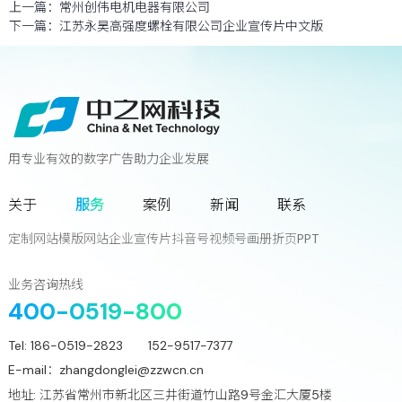
上一篇：
常州创伟电机电器有限公司
下一篇：
江苏永昊高强度螺栓有限公司企业宣传片中文版
用专业有效的数字广告助力企业发展
联系我们
关于
服务
案例
新闻
联系
您离下一个增长奇迹
只差一次对话!
定制网站
模版网站
企业宣传片
抖音号
视频号
画册
折页
PPT
立
即
咨
询
业务咨询热线
400-0519-800
Tel:
186-0519-2823 152-9517-7377
E-mail：
zhangdonglei@zzwcn.cn
地址: 江苏省常州市新北区三井街道竹山路9号金汇大厦5楼