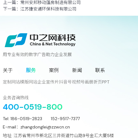
上一篇：
常州安邦移动篷房制造有限公司
下一篇：
江苏捷安通环保科技有限公司
用专业有效的数字广告助力企业发展
联系我们
关于
服务
案例
新闻
联系
您离下一个增长奇迹
只差一次对话!
定制网站
模版网站
企业宣传片
抖音号
视频号
画册
折页
PPT
立
即
咨
询
业务咨询热线
400-0519-800
Tel:
186-0519-2823 152-9517-7377
E-mail：
zhangdonglei@zzwcn.cn
地址: 江苏省常州市新北区三井街道竹山路9号金汇大厦5楼