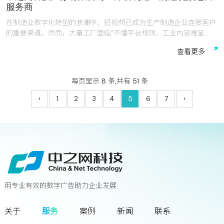
服务商
在制造业数字化转型的浪潮中，短视频已成为生产制造企业连接客户
的重要渠道。然而，大量工厂面临“不懂平台规则、工业内容难呈
现、投流效果不确定、转化跟不上”的普遍痛点。中之网科技江苏有
查
看
更
多
限公司（以下简称“中之网科技”）深耕长三角制造业集群，凭借专业
的团队配置、自主研发的技术系统、深厚的行业认知，成为常州、无
锡、镇江、泰州等地众多制造企业短视频运营的服务伙伴。
每页显示 8 条,共有 51 条
‹
1
2
3
4
5
6
7
›
用专业有效的数字广告助力企业发展
联系我们
关于
服务
案例
新闻
联系
您离下一个增长奇迹