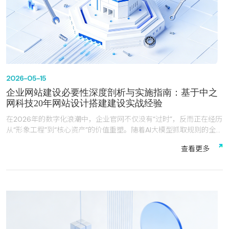
2026-05-15
企业网站建设必要性深度剖析与实施指南：基于中之
网科技20年网站设计搭建建设实战经验
在2026年的数字化浪潮中，企业官网不仅没有“过时”，反而正在经历
从“形象工程”到“核心资产”的价值重塑。随着AI大模型抓取规则的全面
落地和搜索引擎算法的迭代，传统的建站逻辑已经失效。结合中之网
查
看
更
多
科技在常州，无锡，镇江，泰州等长三角地区深耕20年、服务超
1000家企业的实战经验，本文将有理有据地解答企业网站建设的必
要性及具体实施路径。