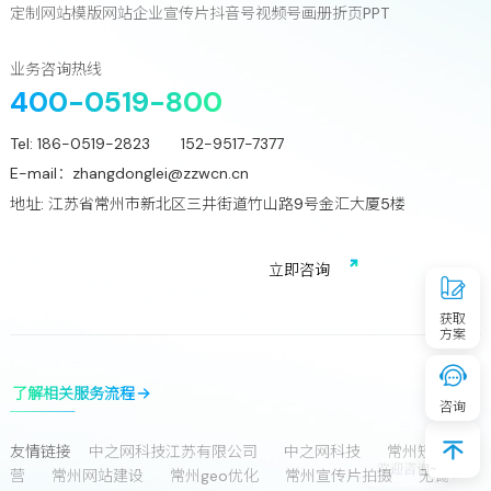
只差一次对话!
定制网站
模版网站
企业宣传片
抖音号
视频号
画册
折页
PPT
立
即
咨
询
业务咨询热线
400-0519-800
Tel:
186-0519-2823 152-9517-7377
E-mail：
zhangdonglei@zzwcn.cn
地址: 江苏省常州市新北区三井街道竹山路9号金汇大厦5楼
免费获取行业增长诊断方案
立
即
咨
询
获取
方案
了解相关服务流程
咨询
友情链接
中之网科技江苏有限公司
中之网科技
常州短视频运
营
常州网站建设
常州geo优化
常州宣传片拍摄
无锡