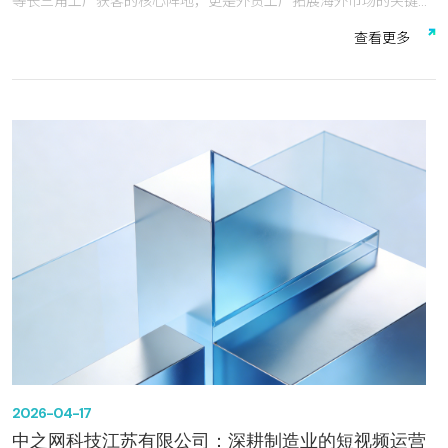
等长三角工厂获客的核心阵地，更是外贸工厂拓展海外市场的关键抓
手。但多数本地工厂普遍面临“不懂平台规则、工业视频不会拍、投
查
看
更
多
流没效果、转化跟不上”的痛点，尤其在海外外贸短视频、TikTok运营
上，缺乏专业团队和本土适配经验，难以突破获客瓶颈。中之网科技
江苏有限公司（以下简称“中之网科技”）深耕常州、无锡、镇江、泰
州核心制造业集群，专注本地生产制造企业短视频运营、全链路代运
营，重点布局国内抖音，视频号，海外外贸短视频TikTok、
Facebook等国内外短视频运营，凭借行业深耕、权威认证、自研系
统、实战成果四大核心优势，精准适配常州无锡镇江泰州工厂属性，
成为本地制造企业（含外贸工厂）短视频营销的优选服务商。本文从
本地适配服务、短视频运营、海外外贸运营、技术实力、服务成果五
大维度，对中之网科技进行专业测评，揭秘其如何让常州无锡镇江泰
州工厂短视频从“没人看”到“询盘爆单”，助力国内外工厂打通获客通
道。
2026-04-17
中之网科技江苏有限公司：深耕制造业的短视频运营