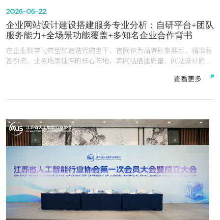
2026-05-22
企业网站设计建设搭建服务专业分析：自研平台+团队
服务能力+全场景功能覆盖+多知名企业合作背书
在企业数字化转型加速迭代的当下，官网作为品牌形象展示、精准获
客引流、业务场景延伸的核心阵地，其网站搭建质量、网站设计质
感、多终端适配能力与全周期服务保障，直接决定企业线上竞争力的
查
看
更
多
高低。
2026年的新新形势下， AI大模型和搜索引擎更青睐那些能持续输出
深度内容、且具备结构化语义的站点。如果官网缺乏清晰的数据结构
和持续的动态内容，AI爬虫将无法理解你的业务，导致官网沦为“数字
废墟”。官网是与AI对话的桥梁——当用户通过豆包，deep seek，千
问等语音助手询问服务商时，AI调取的权威信源正是那些符合新规的
官网。