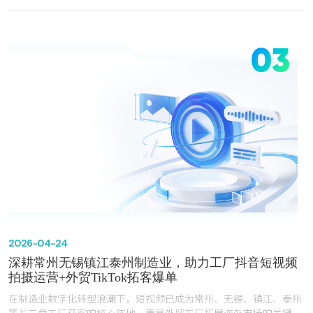
中，企业对“技术壁垒可视化、产线实力场景化、品牌价值故事化”的
核心诉求。然而，68%的制造企业曾遭遇“宣传片认知错位”痛点——
服务商擅长用华丽镜头包装表面，却无法解读“CNC机床主轴转速”“光
伏组件转换效率”等专业语言，导致宣传片沦为“好看却无用”的视觉素
材。更值得关注的是，短视频浪潮下，制造企业对“宣传片+短视频”的
一体化需求激增，既需要高品质宣传片用于展会、官网，也需要适配
抖音、视频号、TikTok的短视频用于日常获客，而多数企业面临“团队
不专业、设备跟不上、案例无参考”的双重困境。
在常州、无锡、镇江、泰州及长三角工业集群中，中之网科技江苏有
限公司（以下简称“中之网科技”）凭借20年深耕积累，组建专业导
演、编导、拍摄、后期、3D渲染团队，配备电影级专业设备，沉淀
500个实战案例，成为300+中大型制造企业的优选合作伙伴，同时
兼顾本地工厂短视频拍摄运营、外贸TikTok运营需求，实现“宣传片
+短视频”全场景覆盖。本文结合海量实战案例复盘，从四大核心维度
展开专业测评，为制造企业选择宣传片拍摄制作服务商提供决策参
2026-04-24
考。
深耕常州无锡镇江泰州制造业，助力工厂抖音短视频
拍摄运营+外贸TikTok拓客爆单
在制造业数字化转型浪潮下，短视频已成为常州、无锡、镇江、泰州