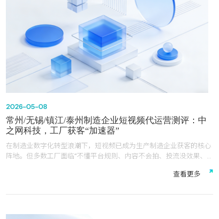
2026-05-08
常州/无锡/镇江/泰州制造企业短视频代运营测评：中
之网科技，工厂获客“加速器”
在制造业数字化转型浪潮下，短视频已成为生产制造企业获客的核心
阵地。但多数工厂面临“不懂平台规则、内容不会拍、投流没效果、
转化跟不上”的痛点。中之网科技江苏有限公司（以下简称“中之网科
查
看
更
多
技”）深耕常州、无锡、镇江、泰州等长三角城市，专注生产制造企
业短视频全链路代运营，凭借行业深耕、权威认证、自研系统、实战
成果四大核心优势，成为本地制造企业短视频营销的优选服务商。本
文从服务模式、技术实力、服务成果、性价比四大维度，对中之网科
技进行专业测评，揭秘其如何让工厂短视频从“没人看”到“询盘爆