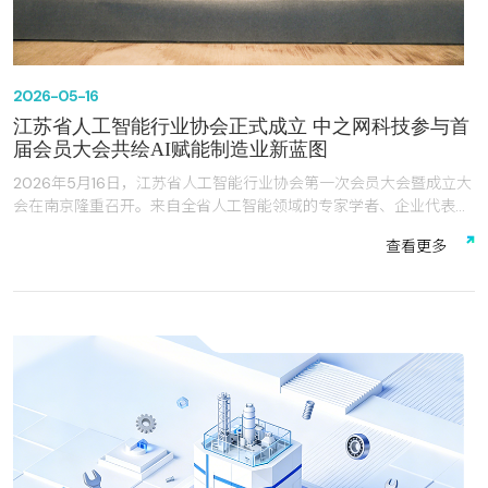
2026-05-16
江苏省人工智能行业协会正式成立 中之网科技参与首
届会员大会共绘AI赋能制造业新蓝图
2026年5月16日，江苏省人工智能行业协会第一次会员大会暨成立大
会在南京隆重召开。来自全省人工智能领域的专家学者、企业代表齐
聚一堂，共同见证协会的正式成立。中之网科技江苏有限公司（以下
查
看
更
多
简称“中之网科技”）作为会员单位出席大会，参与了协会章程、管理
办法、第一届理事会名单等审议工作，并行使表决权投票产生了第一
届理事、监事及会长等负责人。