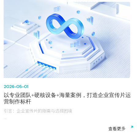
单”。
2026-05-01
以专业团队+硬核设备+海量案例，打造企业宣传片运
营制作标杆
引言：企业宣传片的刚需与选择困境
《2025中国工业品牌视觉传播研究报告》显示，生产制造企业对宣
查
看
更
多
传片的预算投入占比已从2022年的18%飙升至35%，超越平面广告成
为第二大传播投入项。这一变化背后，是“制造”向“智造”转型过程