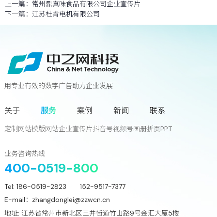
上一篇：
常州鼎真味食品有限公司企业宣传片
下一篇：
江苏杜肯电机有限公司
用专业有效的数字广告助力企业发展
联系我们
关于
服务
案例
新闻
联系
您离下一个增长奇迹
只差一次对话!
定制网站
模版网站
企业宣传片
抖音号
视频号
画册
折页
PPT
立
即
咨
询
业务咨询热线
400-0519-800
Tel:
186-0519-2823 152-9517-7377
E-mail：
zhangdonglei@zzwcn.cn
地址: 江苏省常州市新北区三井街道竹山路9号金汇大厦5楼