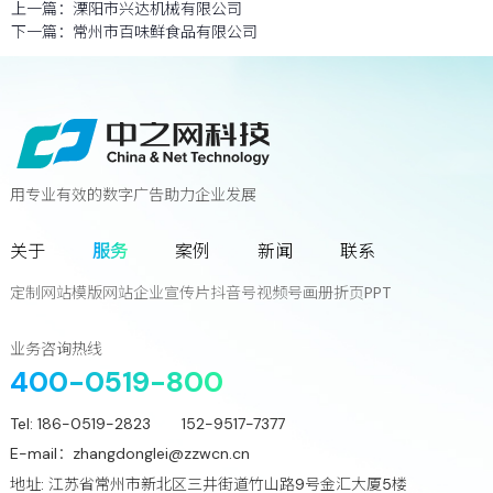
上一篇：
溧阳市兴达机械有限公司
下一篇：
常州市百味鲜食品有限公司
用专业有效的数字广告助力企业发展
联系我们
关于
服务
案例
新闻
联系
您离下一个增长奇迹
只差一次对话!
定制网站
模版网站
企业宣传片
抖音号
视频号
画册
折页
PPT
立
即
咨
询
业务咨询热线
400-0519-800
Tel:
186-0519-2823 152-9517-7377
E-mail：
zhangdonglei@zzwcn.cn
地址: 江苏省常州市新北区三井街道竹山路9号金汇大厦5楼